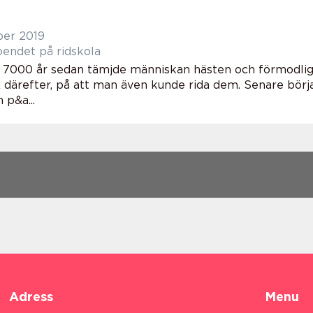
ber 2019
oendet på ridskola
 7000 år sedan tämjde människan hästen och förmodli
ax därefter, på att man även kunde rida dem. Senare bör
 p&a...
Adress
Menu