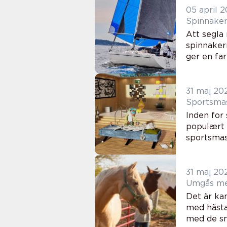
05 april 
Spinnaker
Att segla
spinnaker
ger en far
31 maj 20
Sportsmas
Inden for
populært 
sportsmass
31 maj 20
Umgås med
Det är ka
med hästar
med de sm