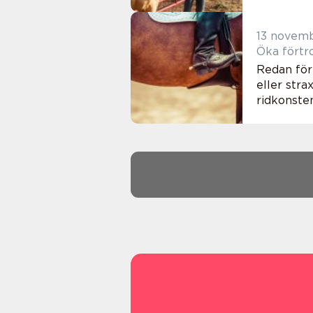
13 novem
Öka förtr
Redan för
eller str
ridkonsten