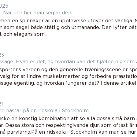
2025
: När och hur man seglar den
 med en spinnaker är en upplevelse utöver det vanliga. 
n som segel både ståtlig och utmanande. Den lyfter båte
t och elegans som...
23
sage: Hvad er det, og hvordan kan det hjælpe dig som 
 sportens verden og den generelle træningsscene er sp
valg for at lindre muskelsmerter og forbedre præstati
age egentlig, og hvordan fungerer det? I denne artikel vi
21
 hästar på en ridskola i Stockholm
nske en konstig kombination att se alla dessa små barn
. Dessa stora och respektingivande djur, som oftast är 
å parvlarna.På en ridskola i Stockholm kan man se hur 