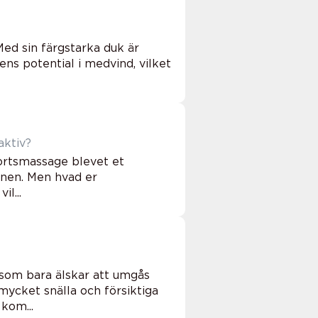
Med sin färgstarka duk är
ns potential i medvind, vilket
aktiv?
ortsmassage blevet et
onen. Men hvad er
l...
 som bara älskar att umgås
mycket snälla och försiktiga
kom...