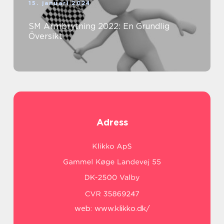
15. januari 2024
SM Armbrytning 2022: En Grundlig
Översikt
Adress
web:
www.klikko.dk/