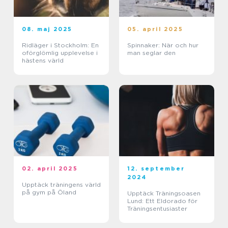
08. maj 2025
05. april 2025
Ridläger i Stockholm: En
Spinnaker: När och hur
oförglömlig upplevelse i
man seglar den
hästens värld
02. april 2025
12. september
2024
Upptäck träningens värld
på gym på Öland
Upptäck Träningsoasen
Lund: Ett Eldorado för
Träningsentusiaster