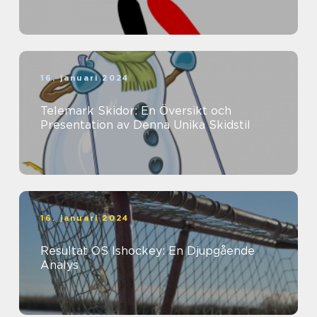
16. januari 2024
Telemark Skidor: En Översikt och
Presentation av Denna Unika Skidstil
16. januari 2024
Resultat OS Ishockey: En Djupgående
Analys