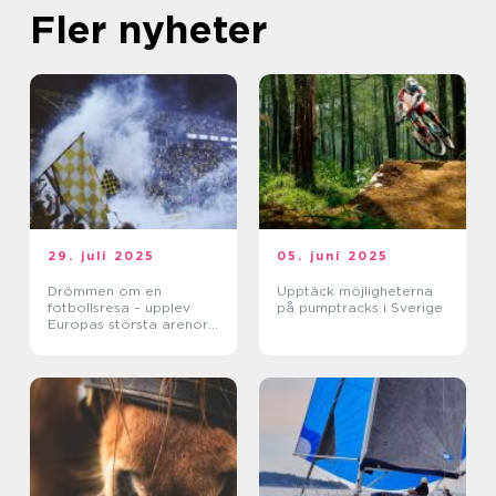
Fler nyheter
29. juli 2025
05. juni 2025
Drömmen om en
Upptäck möjligheterna
fotbollsresa – upplev
på pumptracks i Sverige
Europas största arenor
live