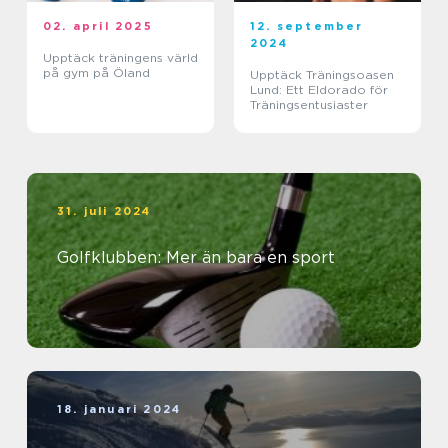
02. april 2025
12. september
2024
Upptäck träningens värld
på gym på Öland
Upptäck Träningsoasen
Lund: Ett Eldorado för
Träningsentusiaster
31. juli 2024
Golfklubben: Mer än bara en sport
18. januari 2024