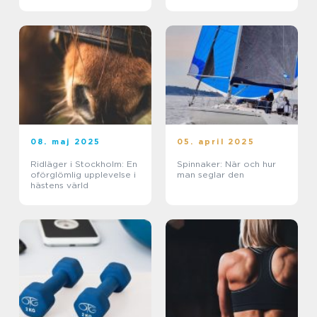
live
08. maj 2025
05. april 2025
Ridläger i Stockholm: En
Spinnaker: När och hur
oförglömlig upplevelse i
man seglar den
hästens värld