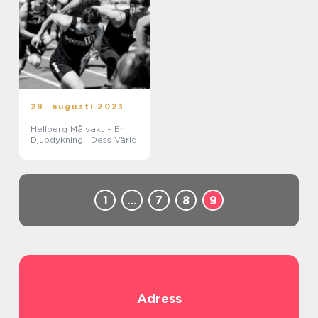
29. augusti 2023
Hellberg Målvakt – En
Djupdykning i Dess Värld
1
…
7
8
9
Adress