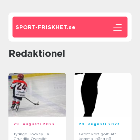
SPORT-FRISKHET.
se
redaktionel
29. augusti 2023
29. augusti 2023
Tyringe Hockey En
Grönt kort golf: Att
Grundlig Översikt
komma igång på