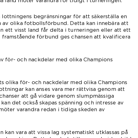
a land möter varandra för tidigt i turneringen.
 lottningens begränsningar för att säkerställa en
 av olika fotbollsförbund. Detta kan innebära att
n ett visst land får delta i turneringen eller att ett
re framstående förbund ges chansen att kvalificera
v för- och nackdelar med olika Champions
ts olika för- och nackdelar med olika Champions
lottningar kan anses vara mer rättvisa genom att
e chanser att gå vidare genom slumpmässiga
 kan det också skapas spänning och intresse av
g möter varandra redan i tidiga skeden av
 kan vara att vissa lag systematiskt utklassas på