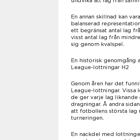
undvika att lag från samm
En annan skillnad kan vara
balanserad representation
ett begränsat antal lag frå
visst antal lag från mind
sig genom kvalspel.
En historisk genomgång a
League-lottningar H2
Genom åren har det funni
League-lottningar. Vissa 
de ger varje lag liknand
dragningar. Å andra sidan
att fotbollens största la
turneringen.
En nackdel med lottningen