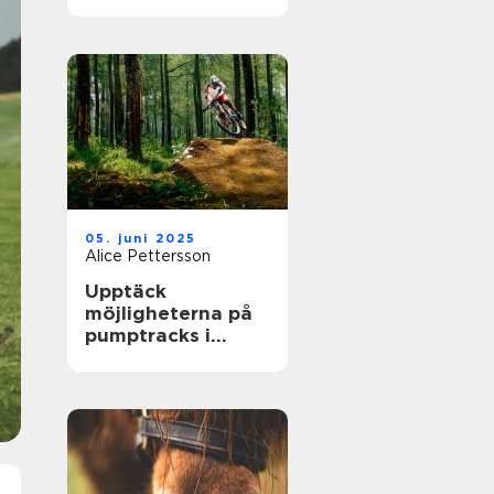
största arenor live
05. juni 2025
Alice Pettersson
Upptäck
möjligheterna på
pumptracks i
Sverige