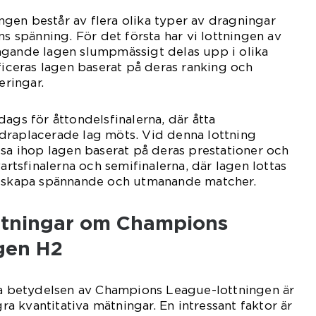
gen består av flera olika typer av dragningar
ns spänning. För det första har vi lottningen av
agande lagen slumpmässigt delas upp i olika
ificeras lagen baserat på deras ranking och
eringar.
ags för åttondelsfinalerna, där åtta
draplacerade lag möts. Vid denna lottning
isa ihop lagen baserat på deras prestationer och
vartsfinalerna och semifinalerna, där lagen lottas
t skapa spännande och utmanande matcher.
ätningar om Champions
gen H2
iga betydelsen av Champions League-lottningen är
gra kvantitativa mätningar. En intressant faktor är