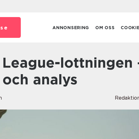
.
se
ANNONSERING
OM OSS
COOKI
 och analys
n
Redaktio