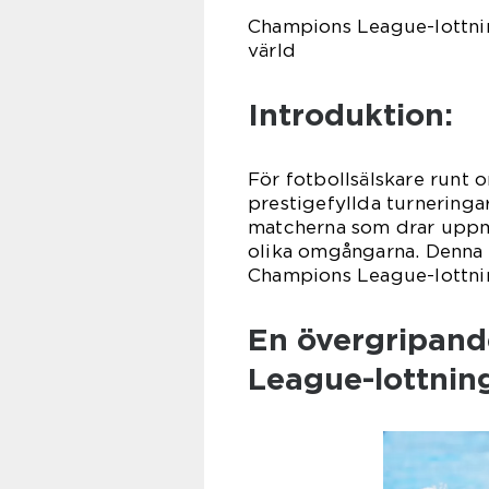
Champions League-lottnin
värld
Introduktion:
För fotbollsälskare runt
prestigefyllda turneringar
matcherna som drar uppmä
olika omgångarna. Denna 
Champions League-lottnin
En övergripand
League-lottnin