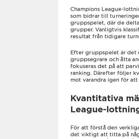
Champions League-lottnin
som bidrar till turneringe
gruppspelet, där de delt
grupper. Vanligtvis klass
resultat från tidigare turn
Efter gruppspelet är det d
gruppsegrare och åtta an
fokuseras det på att parv
ranking. Därefter följer k
mot varandra igen för at
Kvantitativa m
League-lottnin
För att förstå den verkl
det viktigt att titta på nå