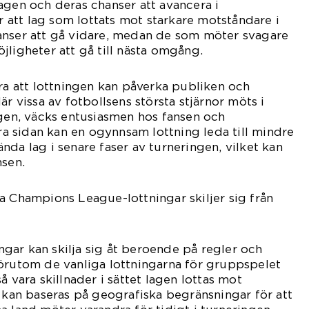
agen och deras chanser att avancera i
ar att lag som lottats mot starkare motståndare i
anser att gå vidare, medan de som möter svagare
jligheter att gå till nästa omgång.
era att lottningen kan påverka publiken och
är vissa av fotbollsens största stjärnor möts i
ngen, väcks entusiasmen hos fansen och
dra sidan kan en ogynnsam lottning leda till mindre
nda lag i senare faser av turneringen, vilket kan
nsen.
a Champions League-lottningar skiljer sig från
gar kan skilja sig åt beroende på regler och
Förutom de vanliga lottningarna för gruppspelet
å vara skillnader i sättet lagen lottas mot
r kan baseras på geografiska begränsningar för att