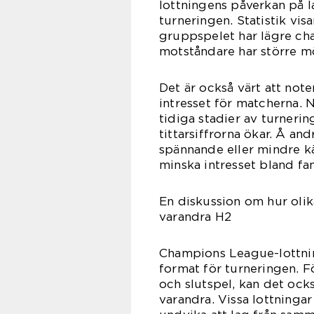
lottningens påverkan på l
turneringen. Statistik vis
gruppspelet har lägre ch
motståndare har större mö
Det är också värt att not
intresset för matcherna. N
tidiga stadier av turneri
tittarsiffrorna ökar. Å an
spännande eller mindre kä
minska intresset bland fa
En diskussion om hur olik
varandra H2
Champions League-lottnin
format för turneringen. 
och slutspel, kan det ocks
varandra. Vissa lottninga