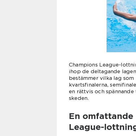
Champions League-lottni
ihop de deltagande lagen
bestämmer vilka lag som m
kvartsfinalerna, semifinal
en rättvis och spännande 
skeden.
En omfattande 
League-lottnin