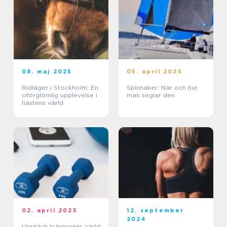
08. maj 2025
05. april 2025
Ridläger i Stockholm: En
Spinnaker: När och hur
oförglömlig upplevelse i
man seglar den
hästens värld
02. april 2025
12. september
2024
Upptäck träningens värld