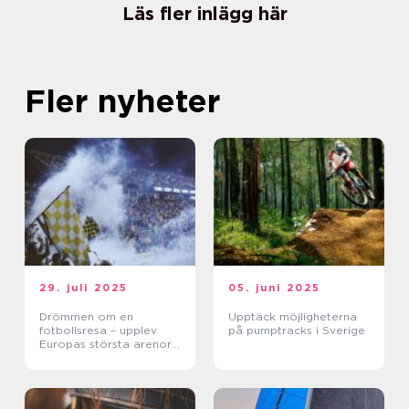
Läs fler inlägg här
Fler nyheter
29. juli 2025
05. juni 2025
Drömmen om en
Upptäck möjligheterna
fotbollsresa – upplev
på pumptracks i Sverige
Europas största arenor
live