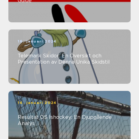
Guide
16. januari 2024
Telemark Skidor: En Översikt och
Presentation av Denna Unika Skidstil
16. januari 2024
Resultat OS Ishockey: En Djupgående
Analys