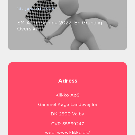
15. januari 2024
SM Armbrytning 2022: En Grundlig
Översikt
Adress
web:
www.klikko.dk/