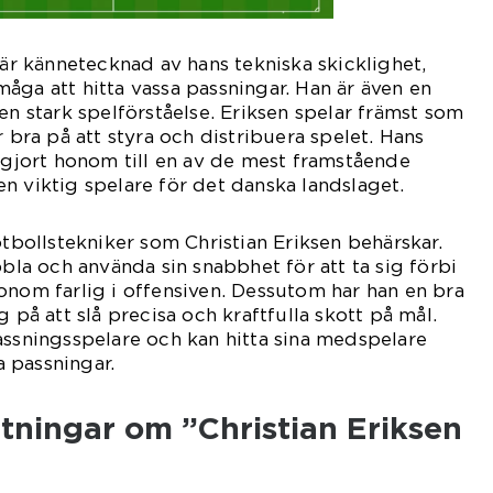
 är kännetecknad av hans tekniska skicklighet,
åga att hitta vassa passningar. Han är även en
en stark spelförståelse. Eriksen spelar främst som
r bra på att styra och distribuera spelet. Hans
r gjort honom till en av de mest framstående
l en viktig spelare för det danska landslaget.
otbollstekniker som Christian Eriksen behärskar.
bbla och använda sin snabbhet för att ta sig förbi
onom farlig i offensiven. Dessutom har han en bra
g på att slå precisa och kraftfulla skott på mål.
assningsspelare och kan hitta sina medspelare
 passningar.
tningar om ”Christian Eriksen