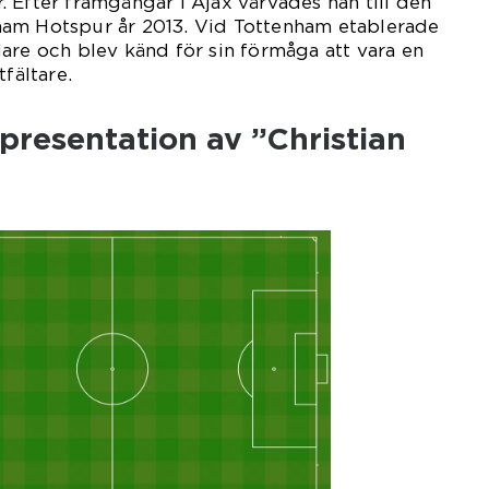
 Efter framgångar i Ajax värvades han till den
am Hotspur år 2013. Vid Tottenham etablerade
are och blev känd för sin förmåga att vara en
tfältare.
presentation av ”Christian
”