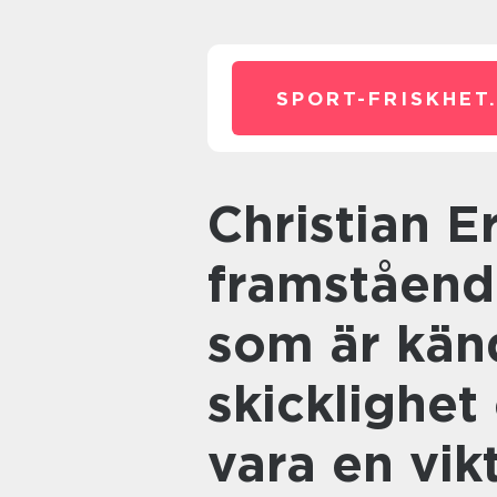
SPORT-FRISKHET
Christian Eriksen är en
framståend
som är känd
skicklighet
vara en vikt