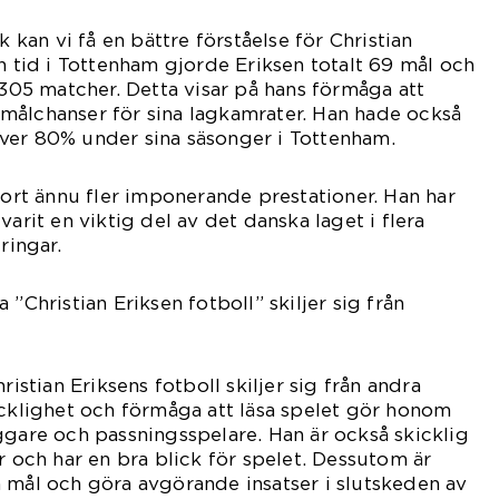
k kan vi få en bättre förståelse för Christian
in tid i Tottenham gjorde Eriksen totalt 69 mål och
 305 matcher. Detta visar på hans förmåga att
målchanser för sina lagkamrater. Han hade också
ver 80% under sina säsonger i Tottenham.
gjort ännu fler imponerande prestationer. Han har
varit en viktig del av det danska laget i flera
ringar.
 ”Christian Eriksen fotboll” skiljer sig från
ristian Eriksens fotboll skiljer sig från andra
icklighet och förmåga att läsa spelet gör honom
ggare och passningsspelare. Han är också skicklig
r och har en bra blick för spelet. Dessutom är
 mål och göra avgörande insatser i slutskeden av