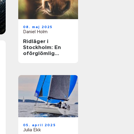
08. maj 2025
Daniel Holm
Ridläger i
Stockholm: En
oförglömlig
upplevelse i
hästens värld
05. april 2025
Julia Ekk