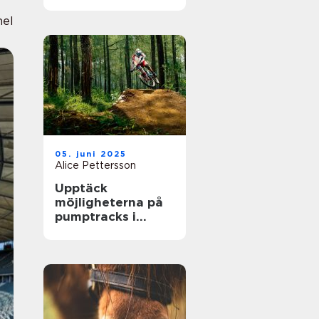
största arenor live
nel
05. juni 2025
Alice Pettersson
Upptäck
möjligheterna på
pumptracks i
Sverige