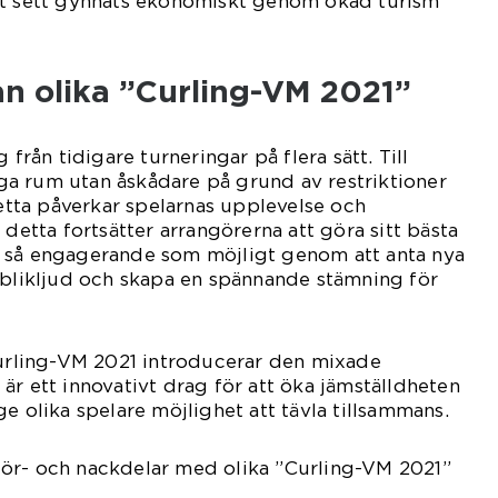
kt sett gynnats ekonomiskt genom ökad turism
an olika ”Curling-VM 2021”
 från tidigare turneringar på flera sätt. Till
a rum utan åskådare på grund av restriktioner
Detta påverkar spelarnas upplevelse och
 detta fortsätter arrangörerna att göra sitt bästa
 så engagerande som möjligt genom att anta nya
ublikljud och skapa en spännande stämning för
Curling-VM 2021 introducerar den mixade
är ett innovativt drag för att öka jämställdheten
e olika spelare möjlighet att tävla tillsammans.
ör- och nackdelar med olika ”Curling-VM 2021”