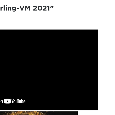
urling-VM 2021”