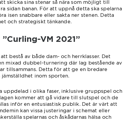
tt skicka sina stenar så nära som möjligt till
dra sidan banan. För att uppnå detta ska spelarna
ra isen snabbare eller sakta ner stenen. Detta
het och strategiskt tänkande.
v ”Curling-VM 2021”
tt bestå av både dam- och herrklasser. Det
en mixad dubbel-turnering där lag bestående av
ar tillsammans. Detta för att ge en bredare
 jämställdhet inom sporten.
 uppdelad i olika faser, inklusive gruppspel och
lagen kommer att gå vidare till slutspel och de
las inför en entusiastisk publik. Det är värt att
ndemin kan vissa justeringar i schemat eller
äkerställa spelarnas och åskådarnas hälsa och