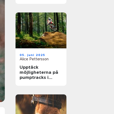
största arenor live
05. juni 2025
Alice Pettersson
Upptäck
möjligheterna på
pumptracks i
Sverige