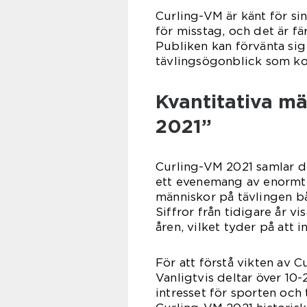
Curling-VM är känt för si
för misstag, och det är f
Publiken kan förvänta sig 
tävlingsögonblick som kom
Kvantitativa m
2021”
Curling-VM 2021 samlar de
ett evenemang av enormt i
människor på tävlingen bå
Siffror från tidigare år vi
åren, vilket tyder på att i
För att förstå vikten av C
Vanligtvis deltar över 10-
intresset för sporten och