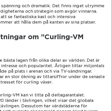
n spänning och dramatik. Det finns inget utrymme
ärdigheterna och strategin som avgör vinnarna.
att se fantastiska kast och intensiva
mer att hålla dem på kanten av sina platser.
ätningar om ”Curling-VM
 bästa lagen från olika delar av världen. Det är
ntresse och popularitet. Årligen tittar miljontals
de på plats i arenan och via TV-sändningar.
sar en stor ökning av tittarsiffror under de senaste
ntresset för curling växer.
urling-VM kan vi titta på deltagarantalet.
20 länder i tävlingen, vilket visar det globala
 tävlingen. Dessutom har värdstäderna för