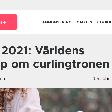
.
se
ANNONSERING
OM OSS
COOKI
mp om curlingtronen
son
Redaktio