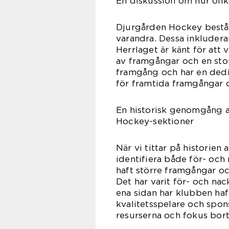
En diskussion om hur olik
Djurgården Hockey består a
varandra. Dessa inkluder
Herrlaget är känt för att 
av framgångar och en stor
framgång och har en ded
för framtida framgångar o
En historisk genomgång a
Hockey-sektioner
När vi tittar på historie
identifiera både för- och
haft större framgångar 
Det har varit för- och na
ena sidan har klubben haft
kvalitetsspelare och spon
resurserna och fokus bor