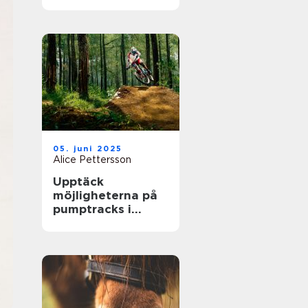
största arenor live
05. juni 2025
Alice Pettersson
Upptäck
möjligheterna på
pumptracks i
Sverige