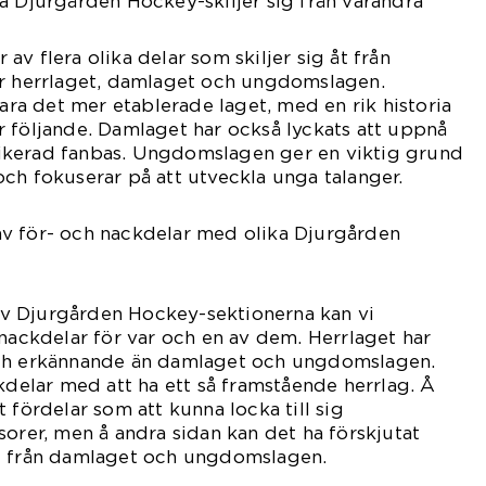
a Djurgården Hockey-skiljer sig från varandra
v flera olika delar som skiljer sig åt från
ar herrlaget, damlaget och ungdomslagen.
vara det mer etablerade laget, med en rik historia
 följande. Damlaget har också lyckats att uppnå
ikerad fanbas. Ungdomslagen ger en viktig grund
ch fokuserar på att utveckla unga talanger.
v för- och nackdelar med olika Djurgården
n av Djurgården Hockey-sektionerna kan vi
 nackdelar för var och en av dem. Herrlaget har
och erkännande än damlaget och ungdomslagen.
ckdelar med att ha ett så framstående herrlag. Å
 fördelar som att kunna locka till sig
sorer, men å andra sidan kan det ha förskjutat
t från damlaget och ungdomslagen.