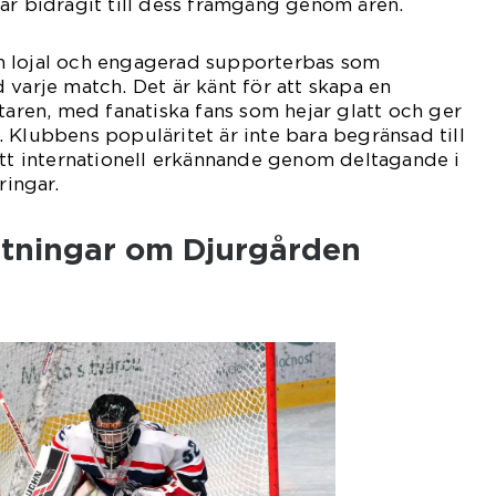
ar bidragit till dess framgång genom åren.
n lojal och engagerad supporterbas som
 varje match. Det är känt för att skapa en
ktaren, med fanatiska fans som hejar glatt och ger
na. Klubbens populäritet är inte bara begränsad till
ått internationell erkännande genom deltagande i
ringar.
ätningar om Djurgården