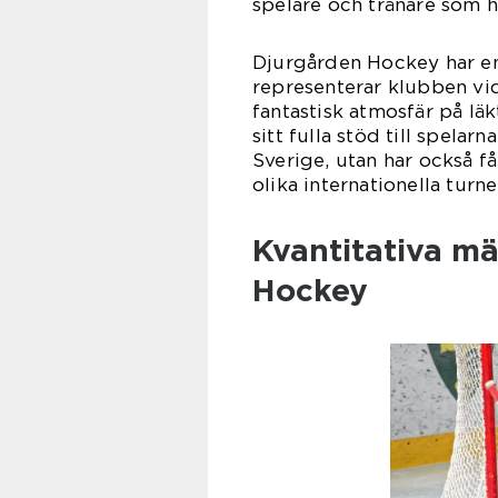
spelare och tränare som h
Djurgården Hockey har e
representerar klubben vid
fantastisk atmosfär på lä
sitt fulla stöd till spelar
Sverige, utan har också f
olika internationella turne
Kvantitativa m
Hockey