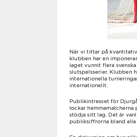
När vi tittar på kvantita
klubben har en imponerand
laget vunnit flera svensk
slutspelsserier. Klubben h
internationella turnering
internationellt.
Publikintresset för Djur
lockar hemmamatcherna på 
stödja sitt lag. Det är va
publiksiffrorna bland alla