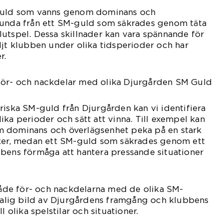
-guld som vanns genom dominans och
lunda från ett SM-guld som säkrades genom täta
utspel. Dessa skillnader kan vara spännande för
ljt klubben under olika tidsperioder och har
r.
för- och nackdelar med olika Djurgården SM Guld
riska SM-guld från Djurgården kan vi identifiera
ika perioder och sätt att vinna. Till exempel kan
 dominans och överlägsenhet peka på en stark
iker, medan ett SM-guld som säkrades genom ett
bbens förmåga att hantera pressande situationer
 både för- och nackdelarna med de olika SM-
skalig bild av Djurgårdens framgång och klubbens
l olika spelstilar och situationer.