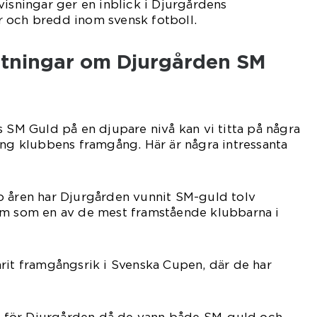
visningar ger en inblick i Djurgårdens
 och bredd inom svensk fotboll.
ätningar om Djurgården SM
s SM Guld på en djupare nivå kan vi titta på några
ing klubbens framgång. Här är några intressanta
o åren har Djurgården vunnit SM-guld tolv
em som en av de mest framstående klubbarna i
rit framgångsrik i Svenska Cupen, där de har
 år för Djurgården då de vann både SM-guld och