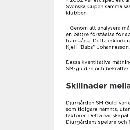
Svenska Cupen samma säso
klubben.
– Genom att analysera måls
en bättre förståelse för s
framgång. Detta inkluder
Kjell ”Babs” Johannesson,
Dessa kvantitativa mätnin
SM-gulden och bekräftar 
Skillnader mell
Djurgården SM Guld variera
som tidigare nämnts, utan 
faktorer. Detta har skapat
Djurgårdens spelare och 