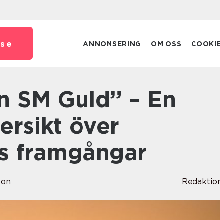
.
se
ANNONSERING
OM OSS
COOKI
versikt över
s framgångar
son
Redaktio