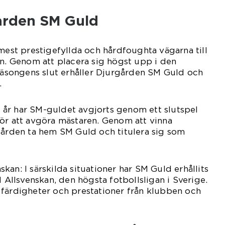
ården SM Guld
 mest prestigefyllda och hårdfoughta vägarna till
en. Genom att placera sig högst upp i den
 säsongens slut erhåller Djurgården SM Guld och
.
sa år har SM-guldet avgjorts genom ett slutspel
ör att avgöra mästaren. Genom att vinna
gården ta hem SM Guld och titulera sig som
enskan: I särskilda situationer har SM Guld erhållits
l Allsvenskan, den högsta fotbollsligan i Sverige.
 färdigheter och prestationer från klubben och