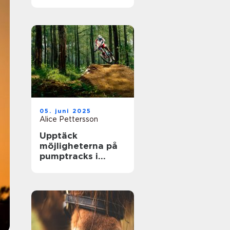
största arenor live
05. juni 2025
Alice Pettersson
Upptäck
möjligheterna på
pumptracks i
Sverige