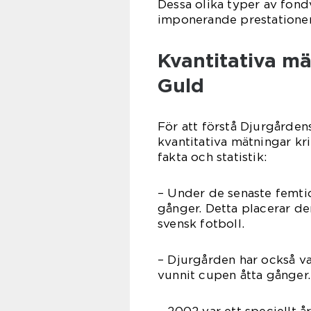
Dessa olika typer av fond
imponerande prestationer
Kvantitativa m
Guld
För att förstå Djurgården
kvantitativa mätningar kr
fakta och statistik:
– Under de senaste femti
gånger. Detta placerar d
svensk fotboll.
– Djurgården har också va
vunnit cupen åtta gånger.
– 2002 var ett speciellt