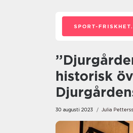
SPORT-FRISKHET
”Djurgården SM Guld” – En
historisk ö
Djurgården
30 augusti 2023
Julia Petters