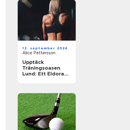
12. september 2024
Alice Pettersson
Upptäck
Träningsoasen
Lund: Ett Eldorado
för
Träningsentusiast
er