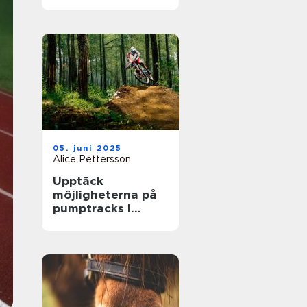
största arenor live
05. juni 2025
Alice Pettersson
Upptäck
möjligheterna på
pumptracks i
Sverige