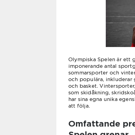
Olympiska Spelen är ett 
imponerande antal sportgr
sommarsporter och vinter
och populära, inkluderar 
och basket. Vintersporter
som skidåkning, skridsko
har sina egna unika ege
att följa.
Omfattande pre
Spelen grenar