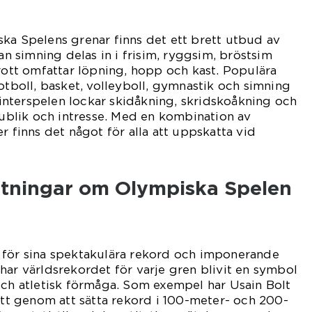
ka Spelens grenar finns det ett brett utbud av
kan simning delas in i frisim, ryggsim, bröstsim
drott omfattar löpning, hopp och kast. Populära
fotboll, basket, volleyboll, gymnastik och simning
nterspelen lockar skidåkning, skridskoåkning och
blik och intresse. Med en kombination av
r finns det något för alla att uppskatta vid
ätningar om Olympiska Spelen
 för sina spektakulära rekord och imponerande
har världsrekordet för varje gren blivit en symbol
och atletisk förmåga. Som exempel har Usain Bolt
rott genom att sätta rekord i 100-meter- och 200-