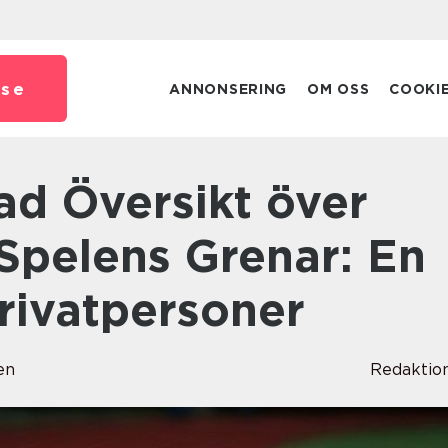
.
se
ANNONSERING
OM OSS
COOKI
Spelens Grenar: En
rivatpersoner
en
Redaktio