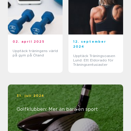
02. april 2025
12. september
2024
Upptäck träningens värld
på gym på Öland
Upptäck Träningsoasen
Lund: Ett Eldorado för
Träningsentusiaster
31. juli 2024
Golfklubben: Mer än bara en sport