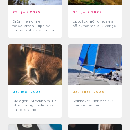
29. juli 2025
05. juni 2025
Drömmen om en
Upptäck möjligheterna
fotbollsresa – upplev
på pumptracks i Sverige
Europas största arenor
live
08. maj 2025
05. april 2025
Ridläger i Stockholm: En
Spinnaker: När och hur
oförglömlig upplevelse i
man seglar den
hästens värld