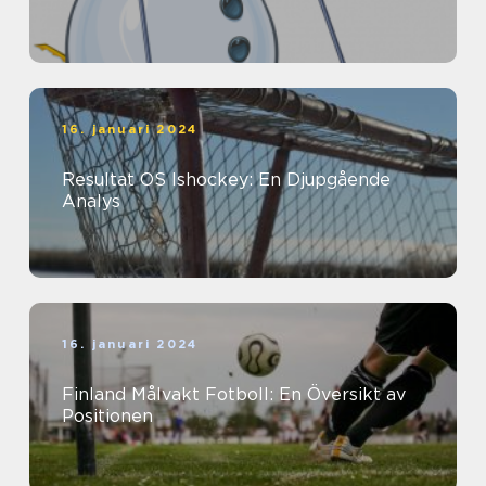
16. januari 2024
Resultat OS Ishockey: En Djupgående
Analys
16. januari 2024
Finland Målvakt Fotboll: En Översikt av
Positionen