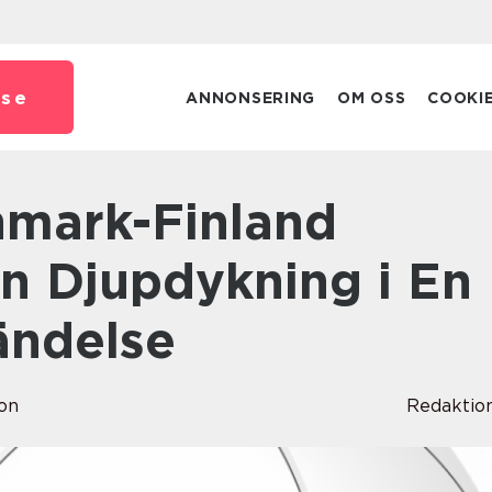
.
se
ANNONSERING
OM OSS
COOKI
En Djupdykning i En
ändelse
on
Redaktio