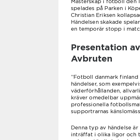
Mästerskap i fotboll den 
spelades på Parken i Köp
Christian Eriksen kollap
Händelsen skakade spelare,
en temporär stopp i matc
Presentation a
Avbruten
”Fotboll danmark finland 
händelser, som exempelvi
väderförhållanden, allvar
kräver omedelbar uppmärk
professionella fotbollsma
supportrarnas känslomäss
Denna typ av händelse är 
inträffat i olika ligor oc