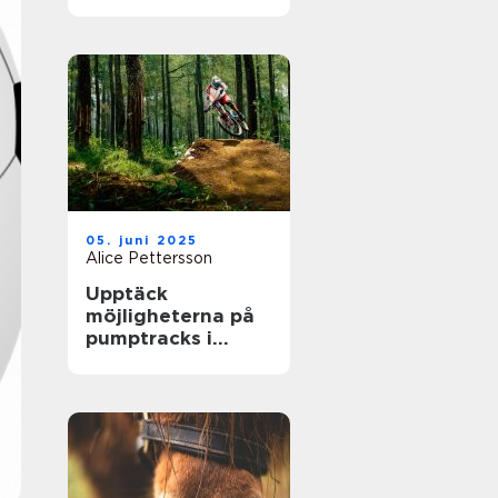
största arenor live
05. juni 2025
Alice Pettersson
Upptäck
möjligheterna på
pumptracks i
Sverige