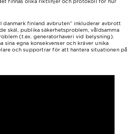
 finnas olika riktlinjer och protokoll för hur
l danmark finland avbruten” inkluderar avbrott
ade skäl, publika säkerhetsproblem, våldsamma
roblem (t.ex. generatorhaveri vid belysning).
ha sina egna konsekvenser och kräver unika
elare och supportrar för att hantera situationen på