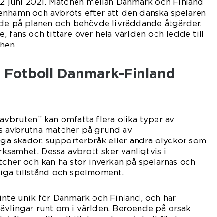
12 juni 2021. Matchen mellan Danmark och Finland
enhamn och avbröts efter att den danska spelaren
sade på planen och behövde livräddande åtgärder.
 fans och tittare över hela världen och ledde till
hen.
v Fotboll Danmark-Finland
avbruten” kan omfatta flera olika typer av
s avbrutna matcher på grund av
liga skador, supporterbråk eller andra olyckor som
samhet. Dessa avbrott sker vanligtvis i
tcher och kan ha stor inverkan på spelarnas och
iga tillstånd och spelmoment.
inte unik för Danmark och Finland, och har
h tävlingar runt om i världen. Beroende på orsak