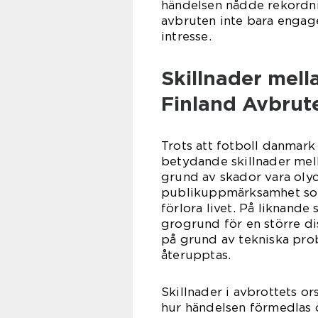
händelsen nådde rekordniv
avbruten inte bara engage
intresse.
Skillnader mell
Finland Avbrut
Trots att fotboll danmark 
betydande skillnader mell
grund av skador vara oly
publikuppmärksamhet som e
förlora livet. På liknande
grogrund för en större d
på grund av tekniska prob
återupptas.
Skillnader i avbrottets o
hur händelsen förmedlas 