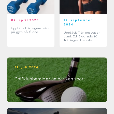
02. april 2025
12. september
2024
Upptäck träningens värld
på gym på Öland
Upptäck Träningsoasen
Lund: Ett Eldorado för
Träningsentusiaster
31. juli 2024
Golfklubben: Mer än bara en sport