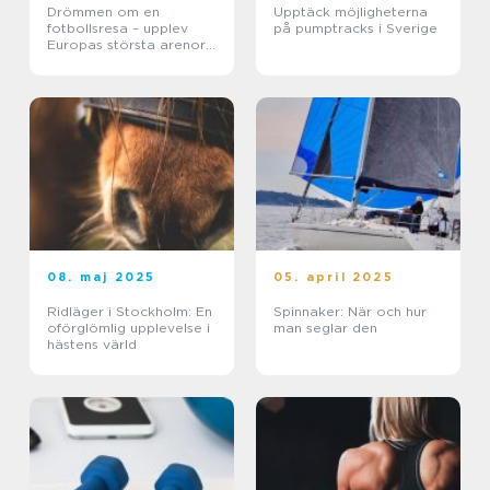
Drömmen om en
Upptäck möjligheterna
fotbollsresa – upplev
på pumptracks i Sverige
Europas största arenor
live
08. maj 2025
05. april 2025
Ridläger i Stockholm: En
Spinnaker: När och hur
oförglömlig upplevelse i
man seglar den
hästens värld