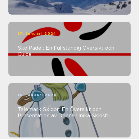
17. januari 2024
Sko Padel: En Fullständig Översikt och
Guide
16. januari 2024
Telemark Skidor: En Översikt och
Presentation av Denna Unika Skidstil