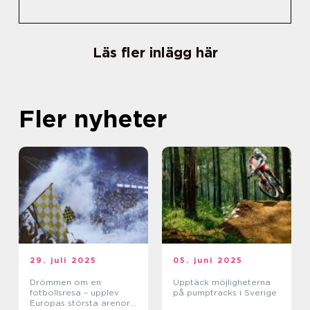
Läs fler inlägg här
Fler nyheter
29. juli 2025
05. juni 2025
Drömmen om en
Upptäck möjligheterna
fotbollsresa – upplev
på pumptracks i Sverige
Europas största arenor