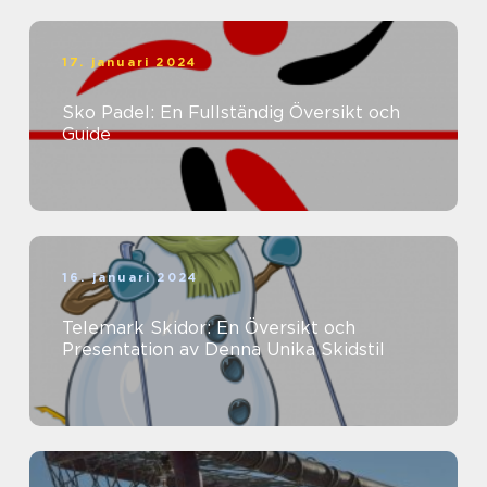
17. januari 2024
Sko Padel: En Fullständig Översikt och
Guide
16. januari 2024
Telemark Skidor: En Översikt och
Presentation av Denna Unika Skidstil