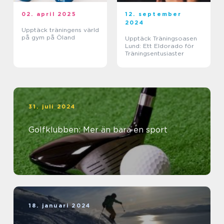
02. april 2025
12. september
2024
Upptäck träningens värld
på gym på Öland
Upptäck Träningsoasen
Lund: Ett Eldorado för
Träningsentusiaster
31. juli 2024
Golfklubben: Mer än bara en sport
18. januari 2024