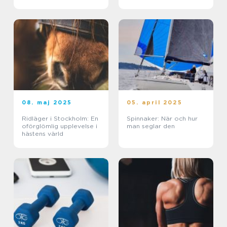
live
08. maj 2025
05. april 2025
Ridläger i Stockholm: En
Spinnaker: När och hur
oförglömlig upplevelse i
man seglar den
hästens värld