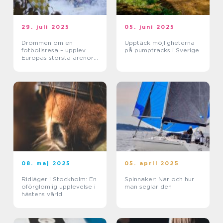
29. juli 2025
05. juni 2025
Drömmen om en
Upptäck möjligheterna
fotbollsresa – upplev
på pumptracks i Sverige
Europas största arenor
live
08. maj 2025
05. april 2025
Ridläger i Stockholm: En
Spinnaker: När och hur
oförglömlig upplevelse i
man seglar den
hästens värld