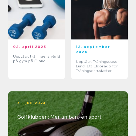
02. april 2025
12. september
2024
Upptäck träningens värld
på gym på Öland
Upptäck Träningsoasen
Lund: Ett Eldorado för
Träningsentusiaster
31. juli 2024
Golfklubben: Mer än bara en sport