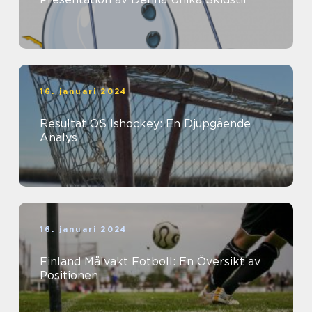
16. januari 2024
Resultat OS Ishockey: En Djupgående
Analys
16. januari 2024
Finland Målvakt Fotboll: En Översikt av
Positionen