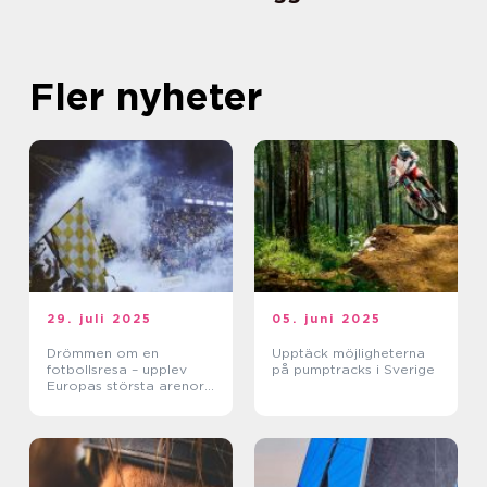
Fler nyheter
29. juli 2025
05. juni 2025
Drömmen om en
Upptäck möjligheterna
fotbollsresa – upplev
på pumptracks i Sverige
Europas största arenor
live