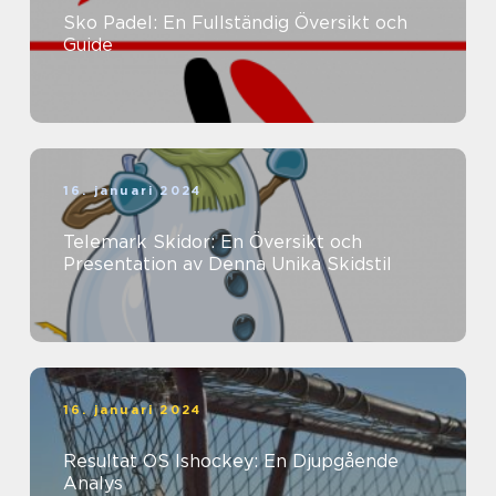
Sko Padel: En Fullständig Översikt och
Guide
16. januari 2024
Telemark Skidor: En Översikt och
Presentation av Denna Unika Skidstil
16. januari 2024
Resultat OS Ishockey: En Djupgående
Analys