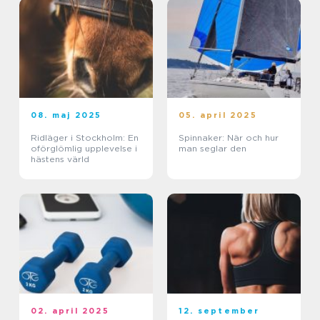
08. maj 2025
05. april 2025
Ridläger i Stockholm: En
Spinnaker: När och hur
oförglömlig upplevelse i
man seglar den
hästens värld
02. april 2025
12. september