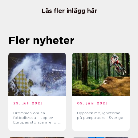
Läs fler inlägg här
Fler nyheter
29. juli 2025
05. juni 2025
Drömmen om en
Upptäck möjligheterna
fotbollsresa – upplev
på pumptracks i Sverige
Europas största arenor
live