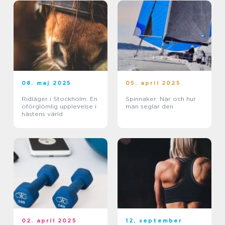
08. maj 2025
05. april 2025
Ridläger i Stockholm: En
Spinnaker: När och hur
oförglömlig upplevelse i
man seglar den
hästens värld
02. april 2025
12. september