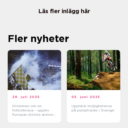
Läs fler inlägg här
Fler nyheter
29. juli 2025
05. juni 2025
Drömmen om en
Upptäck möjligheterna
fotbollsresa – upplev
på pumptracks i Sverige
Europas största arenor
live