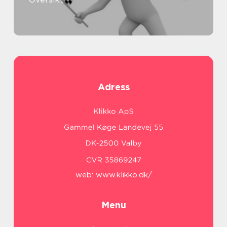
Adress
web:
www.klikko.dk/
Menu