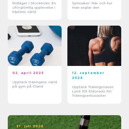
Ridläger i Stockholm: En
Spinnaker: När och hur
oförglömlig upplevelse i
man seglar den
hästens värld
02. april 2025
12. september
2024
Upptäck träningens värld
på gym på Öland
Upptäck Träningsoasen
Lund: Ett Eldorado för
Träningsentusiaster
31. juli 2024