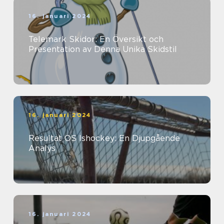
16. januari 2024
Telemark Skidor: En Översikt och
Presentation av Denna Unika Skidstil
16. januari 2024
Resultat OS Ishockey: En Djupgående
Analys
16. januari 2024