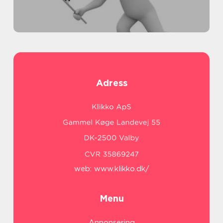
Adress
web:
www.klikko.dk/
Menu
Annonsering