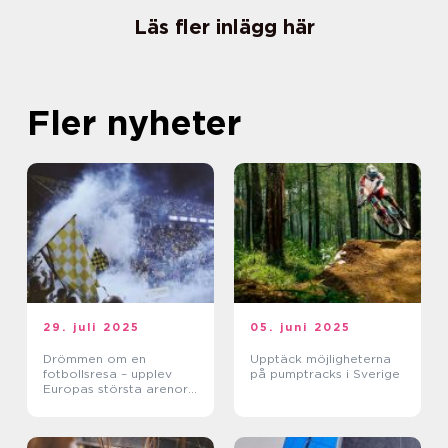
Läs fler inlägg här
Fler nyheter
29. juli 2025
05. juni 2025
Drömmen om en
Upptäck möjligheterna
fotbollsresa – upplev
på pumptracks i Sverige
Europas största arenor
live