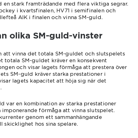
d en stark framträdande med flera viktiga segrar.
key i kvartsfinalen, HV71 i semifinalen och
llefteå AIK i finalen och vinna SM-guld.
an olika SM-guld-vinster
n att vinna det totala SM-guldet och slutspelets
t totala SM-guldet kräver en konsekvent
ongen och visar lagets förmåga att prestera över
lets SM-guld kräver starka prestationer i
sar lagets kapacitet att höja sig när det
.
d var en kombination av starka prestationer
 imponerande förmåga att vinna slutspelet.
onkurrenter genom ett sammanhängande
 skicklighet hos sina spelare.