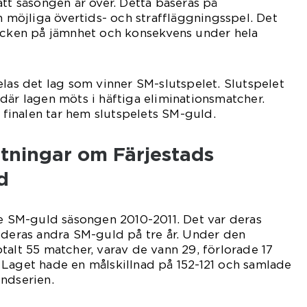
att säsongen är över. Detta baseras på
öjliga övertids- och straffläggningsspel. Det
tecken på jämnhet och konsekvens under hela
elas det lag som vinner SM-slutspelet. Slutspelet
där lagen möts i häftiga eliminationsmatcher.
i finalen tar hem slutspelets SM-guld.
ätningar om Färjestads
d
te SM-guld säsongen 2010-2011. Det var deras
 deras andra SM-guld på tre år. Under den
talt 55 matcher, varav de vann 29, förlorade 17
 Laget hade en målskillnad på 152-121 och samlade
ndserien.