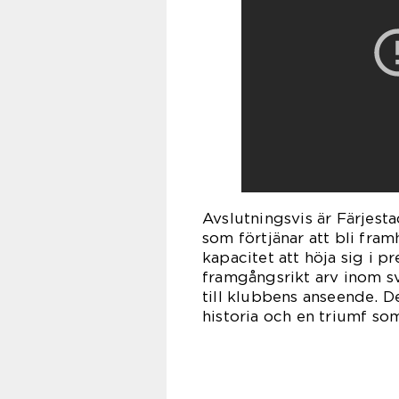
Avslutningsvis är Färjes
som förtjänar att bli fr
kapacitet att höja sig i p
framgångsrikt arv inom s
till klubbens anseende. D
historia och en triumf som