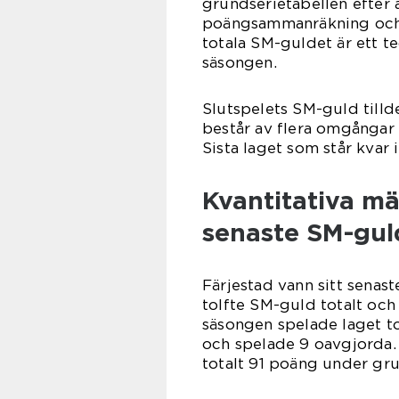
grundserietabellen efter 
poängsammanräkning och m
totala SM-guldet är ett 
säsongen.
Slutspelets SM-guld tilld
består av flera omgångar 
Sista laget som står kvar 
Kvantitativa m
senaste SM-gul
Färjestad vann sitt senas
tolfte SM-guld totalt och
säsongen spelade laget to
och spelade 9 oavgjorda.
totalt 91 poäng under gru