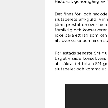
Historisk genomgång av f
Det finns för- och nackde
slutspelets SM-guld. Vin
jämn prestation över hel
försiktig och konserverand
icke bara ett lag som ka
att överraska och ha en s
Färjestads senaste SM-gu
Laget visade konsekvens 
att säkra det totala SM-gu
slutspelet och komma ut 