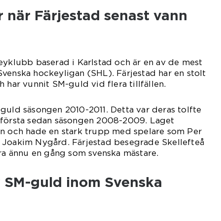
r när Färjestad senast vann
eyklubb baserad i Karlstad och är en av de mest
venska hockeyligan (SHL). Färjestad har en stolt
 har vunnit SM-guld vid flera tillfällen.
guld säsongen 2010-2011. Detta var deras tolfte
 första sedan säsongen 2008-2009. Laget
on och hade en stark trupp med spelare som Per
 Joakim Nygård. Färjestad besegrade Skellefteå
ira ännu en gång som svenska mästare.
v SM-guld inom Svenska