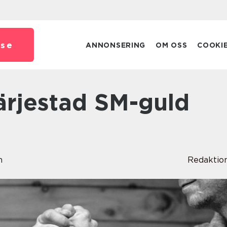
.
se
ANNONSERING
OM OSS
COOKI
n
Redaktio