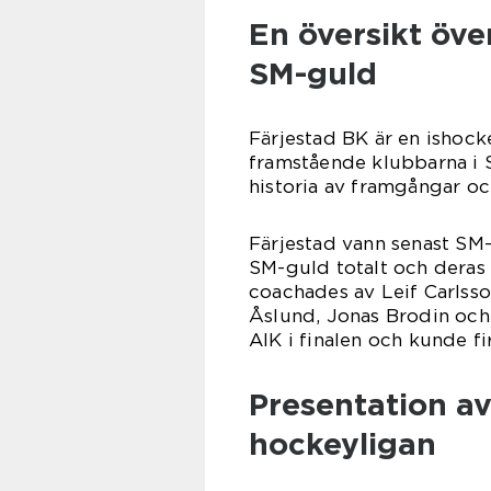
En översikt öve
SM-guld
Färjestad BK är en ishock
framstående klubbarna i S
historia av framgångar och
Färjestad vann senast SM-
SM-guld totalt och deras
coachades av Leif Carlss
Åslund, Jonas Brodin och
AIK i finalen och kunde f
Presentation a
hockeyligan