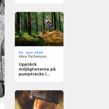
största arenor live
05. juni 2025
Alice Pettersson
Upptäck
möjligheterna på
pumptracks i
Sverige