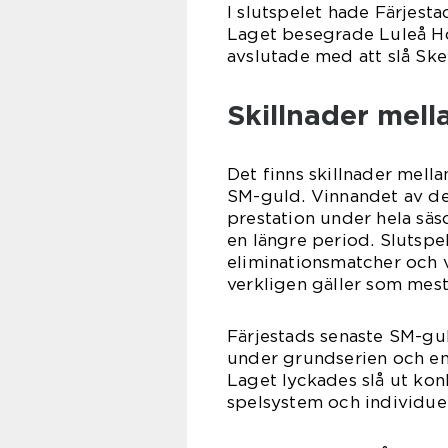
I slutspelet hade Färjesta
Laget besegrade Luleå Hoc
avslutade med att slå Ske
Skillnader mell
Det finns skillnader mella
SM-guld. Vinnandet av de
prestation under hela säs
en längre period. Slutspe
eliminationsmatcher och vi
verkligen gäller som mest
Färjestads senaste SM-gul
under grundserien och en
Laget lyckades slå ut k
spelsystem och individuell