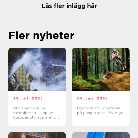
Läs fler inlägg här
Fler nyheter
29. juli 2025
05. juni 2025
Drömmen om en
Upptäck möjligheterna
fotbollsresa – upplev
på pumptracks i Sverige
Europas största arenor
live