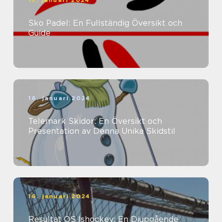
17. januari 2024
Sko Padel: En Fullständig Översikt och
Guide
16. januari 2024
Telemark Skidor: En Översikt och
Presentation av Denna Unika Skidstil
16. januari 2024
Resultat OS Ishockey: En Djupgående