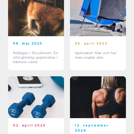
08. maj 2025
05. april 2025
Ridläger i Stockholm: En
Spinnaker: När och hur
oförglömlig upplevelse i
man seglar den
hästens värld
02. april 2025
12. september
2024