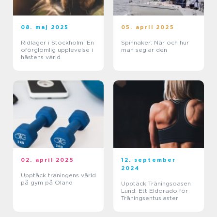
08. maj 2025
05. april 2025
Ridläger i Stockholm: En
Spinnaker: När och hur
oförglömlig upplevelse i
man seglar den
hästens värld
02. april 2025
12. september
2024
Upptäck träningens värld
på gym på Öland
Upptäck Träningsoasen
Lund: Ett Eldorado för
Träningsentusiaster