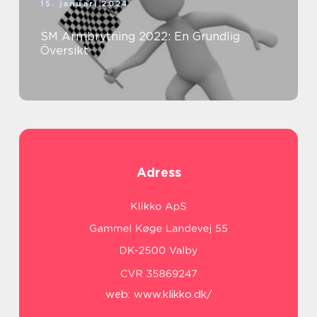
15. januari 2024
SM Armbrytning 2022: En Grundlig
Översikt
Adress
web:
www.klikko.dk/