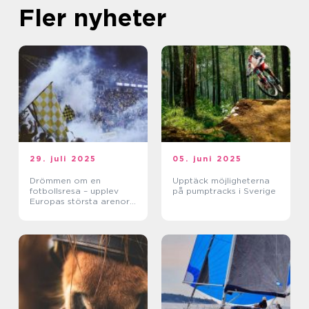
Fler nyheter
29. juli 2025
05. juni 2025
Drömmen om en
Upptäck möjligheterna
fotbollsresa – upplev
på pumptracks i Sverige
Europas största arenor
live