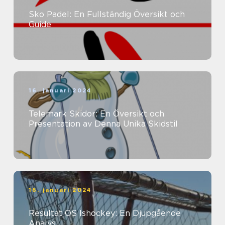
Sko Padel: En Fullständig Översikt och
Guide
16. januari 2024
Telemark Skidor: En Översikt och
Presentation av Denna Unika Skidstil
16. januari 2024
Resultat OS Ishockey: En Djupgående
Analys