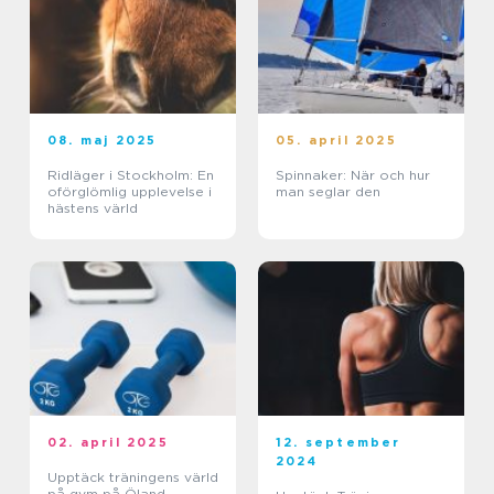
08. maj 2025
05. april 2025
Ridläger i Stockholm: En
Spinnaker: När och hur
oförglömlig upplevelse i
man seglar den
hästens värld
02. april 2025
12. september
2024
Upptäck träningens värld
på gym på Öland