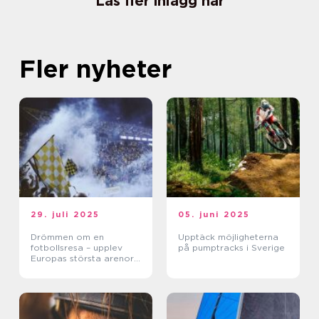
Läs fler inlägg här
Fler nyheter
29. juli 2025
05. juni 2025
Drömmen om en
Upptäck möjligheterna
fotbollsresa – upplev
på pumptracks i Sverige
Europas största arenor
live