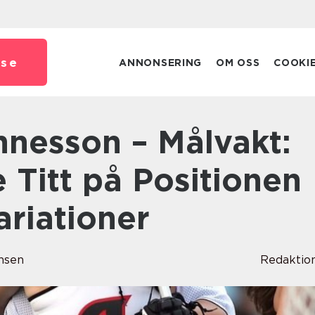
.
se
ANNONSERING
OM OSS
COOKI
 Titt på Positionen
riationer
nsen
Redaktio