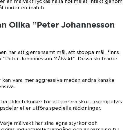
ger en målvakt lyckas hålla nollmålet intakt genom
mål under en match.
an Olika ”Peter Johannesson
nen har ett gemensamt mål, att stoppa mål, finns
ka ”Peter Johannesson Målvakt”. Dessa skillnader
ter kan vara mer aggressiva medan andra kanske
ensiva.
 ha olika tekniker för att parera skott, exempelvis
sdelar eller utföra speciella räddningar.
 Varje målvakt har sina egna styrkor och
r deras individuella framgång och anpassning till