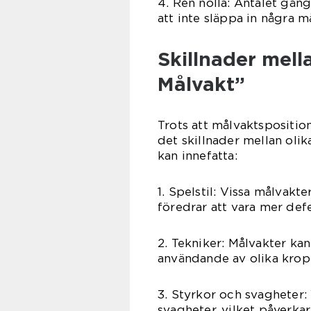
4. Ren nolla: Antalet gån
att inte släppa in några 
Skillnader mell
Målvakt”
Trots att målvaktspositio
det skillnader mellan oli
kan innefatta:
1. Spelstil: Vissa målvak
föredrar att vara mer def
2. Tekniker: Målvakter kan
användande av olika kropp
3. Styrkor och svagheter:
svagheter, vilket påverka