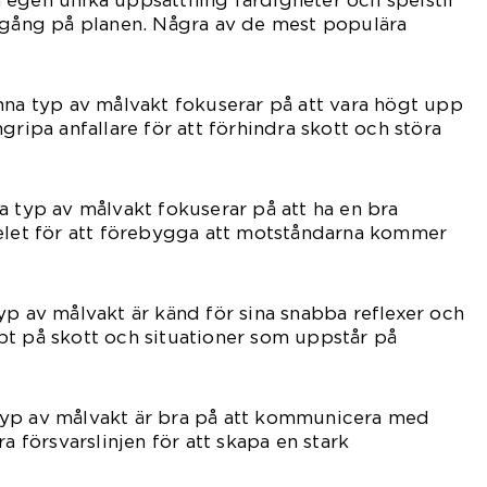
sin egen unika uppsättning färdigheter och spelstil
amgång på planen. Några av de mest populära
nna typ av målvakt fokuserar på att vara högt upp
gripa anfallare för att förhindra skott och störa
a typ av målvakt fokuserar på att ha en bra
pelet för att förebygga att motståndarna kommer
yp av målvakt är känd för sina snabba reflexer och
bt på skott och situationer som uppstår på
yp av målvakt är bra på att kommunicera med
ra försvarslinjen för att skapa en stark