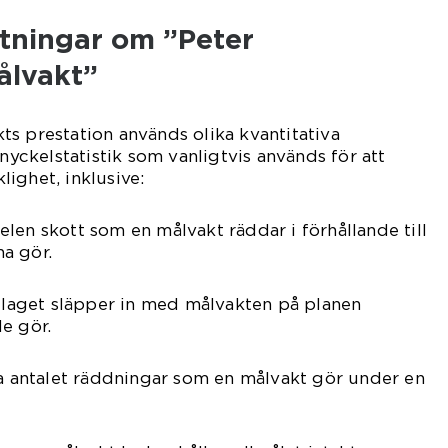
ätningar om ”Peter
ålvakt”
s prestation används olika kvantitativa
 nyckelstatistik som vanligtvis används för att
ighet, inklusive:
len skott som en målvakt räddar i förhållande till
a gör.
l laget släpper in med målvakten på planen
e gör.
la antalet räddningar som en målvakt gör under en