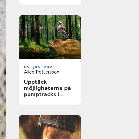
största arenor live
05. juni 2025
Alice Pettersson
Upptäck
möjligheterna på
pumptracks i
Sverige