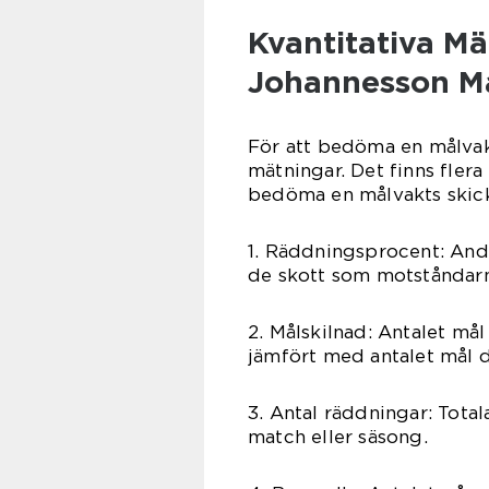
Kvantitativa M
Johannesson M
För att bedöma en målvakt
mätningar. Det finns flera
bedöma en målvakts skickl
1. Räddningsprocent: Ande
de skott som motståndarn
2. Målskilnad: Antalet må
jämfört med antalet mål d
3. Antal räddningar: Tota
match eller säsong.