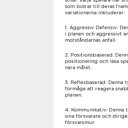
stilar. Varje spelare har 
som bidrar till deras fr
variationerna inkluderar:
1. Aggressiv Defensiv: De
i planen och aggressivt an
motståndarnas anfall.
2. Positionsbaserad: Denn
positionering och läsa s
nära målet.
3. Reflexbaserad: Denna t
förmåga att reagera snab
planen.
4. Kommunikativ: Denna t
sina försvarare och dirige
försvarsmur.