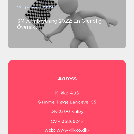
15. januari 2024
SM Armbrytning 2022: En Grundlig
Översikt
Adress
web:
www.klikko.dk/