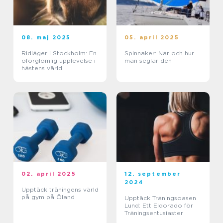
08. maj 2025
05. april 2025
Ridläger i Stockholm: En
Spinnaker: När och hur
oförglömlig upplevelse i
man seglar den
hästens värld
02. april 2025
12. september
2024
Upptäck träningens värld
på gym på Öland
Upptäck Träningsoasen
Lund: Ett Eldorado för
Träningsentusiaster