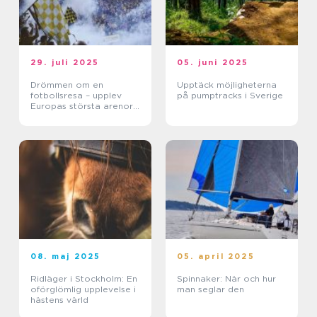
29. juli 2025
05. juni 2025
Drömmen om en
Upptäck möjligheterna
fotbollsresa – upplev
på pumptracks i Sverige
Europas största arenor
live
08. maj 2025
05. april 2025
Ridläger i Stockholm: En
Spinnaker: När och hur
oförglömlig upplevelse i
man seglar den
hästens värld