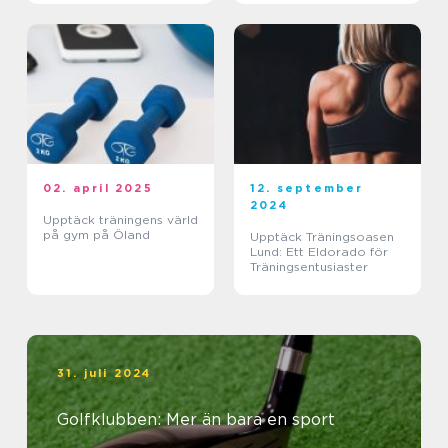
02. april 2025
12. september
2024
Upptäck träningens värld
på gym på Öland
Upptäck Träningsoasen
Lund: Ett Eldorado för
Träningsentusiaster
31. juli 2024
Golfklubben: Mer än bara en sport