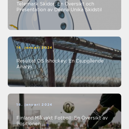
Telemark Skidor: En Översikt och
Presentation av Denna Unika Skidstil
16. januari 2024
Resultat OS Ishockey: En Djupgående
Analys
16. januari 2024
Finland Målvakt Fotboll: En Översikt av
Positionen