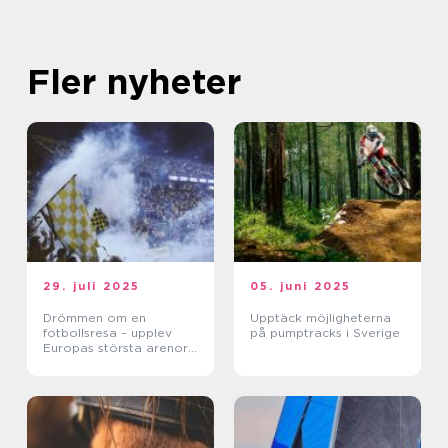
Fler nyheter
29. juli 2025
05. juni 2025
Drömmen om en
Upptäck möjligheterna
fotbollsresa – upplev
på pumptracks i Sverige
Europas största arenor
live