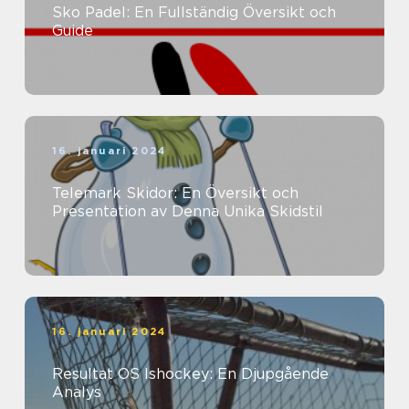
Sko Padel: En Fullständig Översikt och
Guide
16. januari 2024
Telemark Skidor: En Översikt och
Presentation av Denna Unika Skidstil
16. januari 2024
Resultat OS Ishockey: En Djupgående
Analys