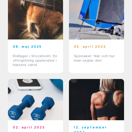
08. maj 2025
05. april 2025
Ridläger i Stockholm: En
Spinnaker: När och hur
oförglömlig upplevelse i
man seglar den
hästens värld
02. april 2025
12. september