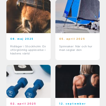
08. maj 2025
05. april 2025
Ridläger i Stockholm: En
Spinnaker: När och hur
oförglömlig upplevelse i
man seglar den
hästens värld
02. april 2025
12. september