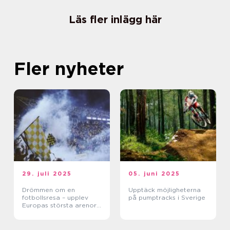
Läs fler inlägg här
Fler nyheter
29. juli 2025
05. juni 2025
Drömmen om en
Upptäck möjligheterna
fotbollsresa – upplev
på pumptracks i Sverige
Europas största arenor
live