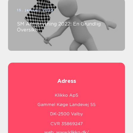
15. januari 2024
SM Armbrytning 2022: En Grundlig
Översikt
Adress
web:
www.klikko.dk/