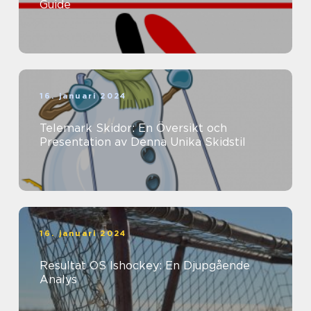
Guide
16. januari 2024
Telemark Skidor: En Översikt och
Presentation av Denna Unika Skidstil
16. januari 2024
Resultat OS Ishockey: En Djupgående
Analys