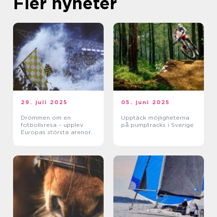
Fler nyheter
29. juli 2025
05. juni 2025
Drömmen om en
Upptäck möjligheterna
fotbollsresa – upplev
på pumptracks i Sverige
Europas största arenor
live