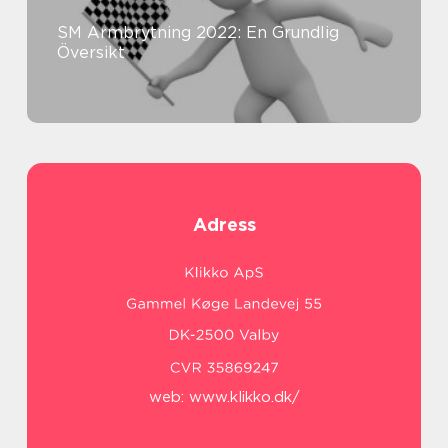
SM Armbrytning 2022: En Grundlig
Översikt
Adress
web:
www.klikko.dk/