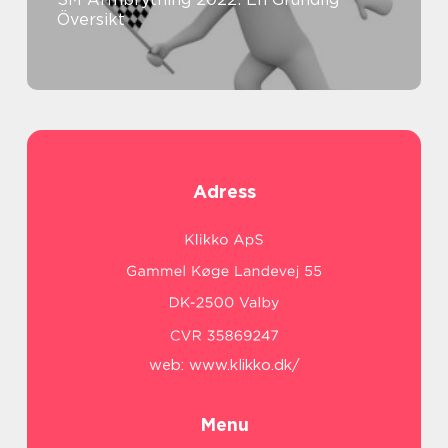
Översikt
Adress
web:
www.klikko.dk/
Menu