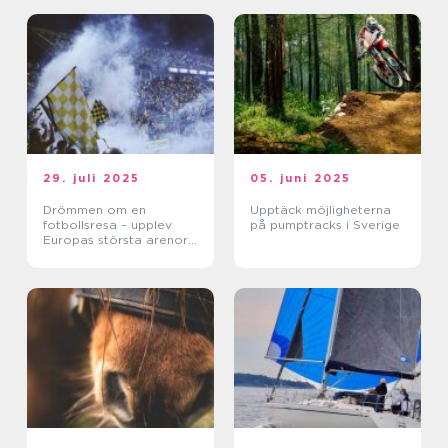
29. juli 2025
05. juni 2025
Drömmen om en
Upptäck möjligheterna
fotbollsresa – upplev
på pumptracks i Sverige
Europas största arenor
live