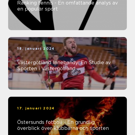
Ranking tennis - En omfattande analys av
en populär sport
18. januari 2024
Västergötland Innebandy: En Studie av
Sporten i Västergötland
17. januari 2024
Östersunds fotboll - En grundlig
överblick över klubbarna och sporten