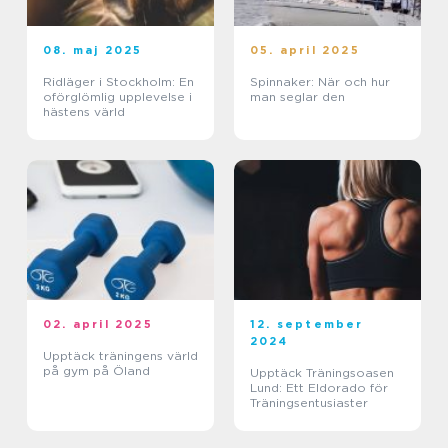
08. maj 2025
05. april 2025
Ridläger i Stockholm: En
Spinnaker: När och hur
oförglömlig upplevelse i
man seglar den
hästens värld
02. april 2025
12. september
2024
Upptäck träningens värld
på gym på Öland
Upptäck Träningsoasen
Lund: Ett Eldorado för
Träningsentusiaster