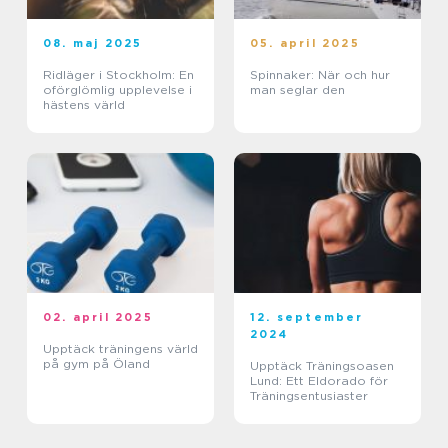
08. maj 2025
05. april 2025
Ridläger i Stockholm: En
Spinnaker: När och hur
oförglömlig upplevelse i
man seglar den
hästens värld
02. april 2025
12. september
2024
Upptäck träningens värld
på gym på Öland
Upptäck Träningsoasen
Lund: Ett Eldorado för
Träningsentusiaster