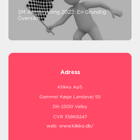
SM Armbrytning 2022: En Grundlig
Översikt
Adress
web:
www.klikko.dk/