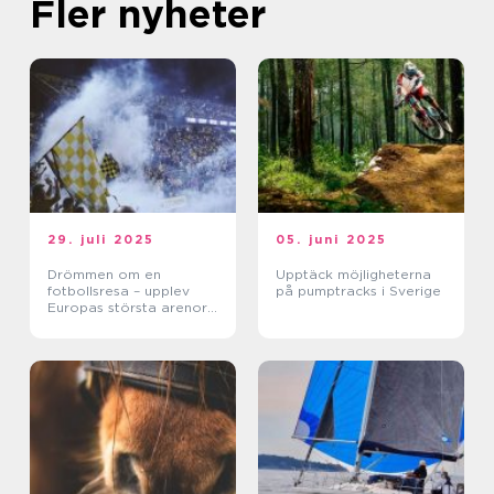
Fler nyheter
29. juli 2025
05. juni 2025
Drömmen om en
Upptäck möjligheterna
fotbollsresa – upplev
på pumptracks i Sverige
Europas största arenor
live