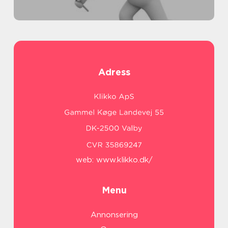
Adress
web:
www.klikko.dk/
Menu
Annonsering