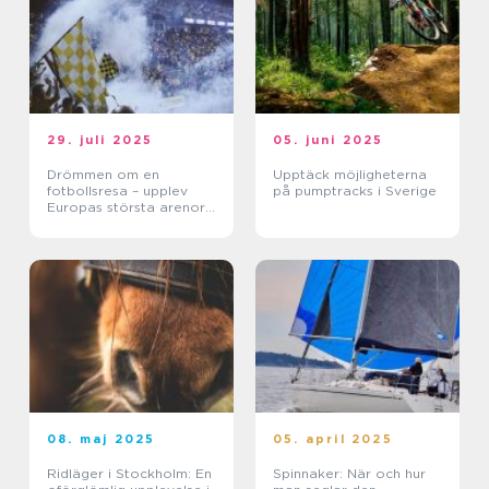
29. juli 2025
05. juni 2025
Drömmen om en
Upptäck möjligheterna
fotbollsresa – upplev
på pumptracks i Sverige
Europas största arenor
live
08. maj 2025
05. april 2025
Ridläger i Stockholm: En
Spinnaker: När och hur