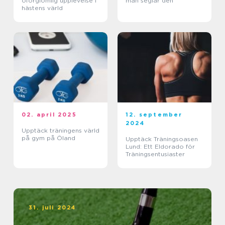
oförglömlig upplevelse i
man seglar den
hästens värld
02. april 2025
12. september
2024
Upptäck träningens värld
på gym på Öland
Upptäck Träningsoasen
Lund: Ett Eldorado för
Träningsentusiaster
31. juli 2024