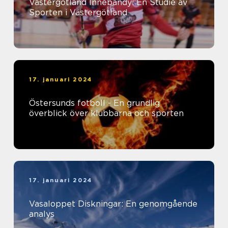
Västergötland Innebandy: En Studie av
Sporten i Västergötland
17. januari 2024
Östersunds fotboll - En grundlig
överblick över klubbarna och sporten
17. januari 2024
Vasaloppet Diskningar: En genomgående
analys