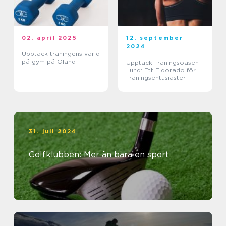
02. april 2025
12. september
2024
Upptäck träningens värld
på gym på Öland
Upptäck Träningsoasen
Lund: Ett Eldorado för
Träningsentusiaster
31. juli 2024
Golfklubben: Mer än bara en sport