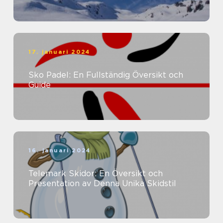
17. januari 2024
Sko Padel: En Fullständig Översikt och
Guide
16. januari 2024
Telemark Skidor: En Översikt och
Presentation av Denna Unika Skidstil