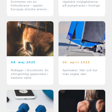
Drömmen om en
Upptäck möjligheterna
fotbollsresa – upplev
på pumptracks i Sverige
Europas största arenor
live
08. maj 2025
05. april 2025
Ridläger i Stockholm: En
Spinnaker: När och hur
oförglömlig upplevelse i
man seglar den
hästens värld