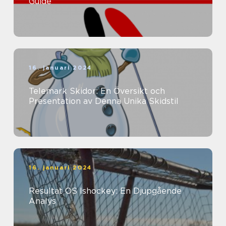
Guide
16. januari 2024
Telemark Skidor: En Översikt och
Presentation av Denna Unika Skidstil
16. januari 2024
Resultat OS Ishockey: En Djupgående
Analys