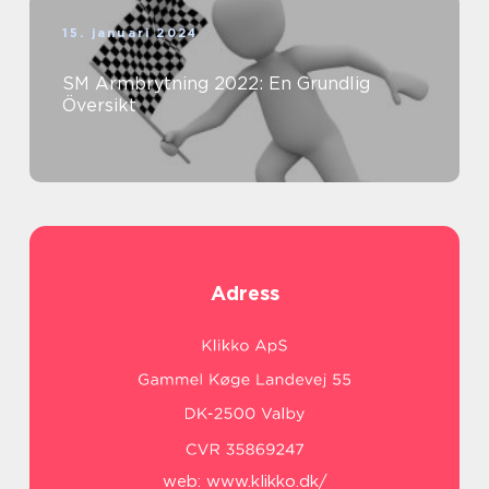
15. januari 2024
SM Armbrytning 2022: En Grundlig
Översikt
Adress
web:
www.klikko.dk/