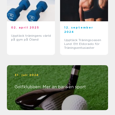
02. april 2025
12. september
2024
Upptäck träningens värld
på gym på Öland
Upptäck Träningsoasen
Lund: Ett Eldorado för
Träningsentusiaster
31. juli 2024
Golfklubben: Mer än bara en sport