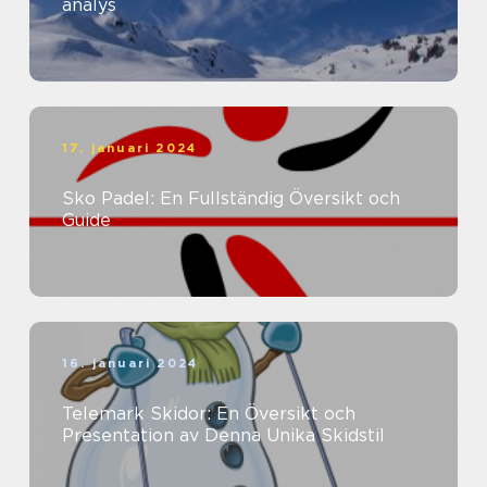
analys
17. januari 2024
Sko Padel: En Fullständig Översikt och
Guide
16. januari 2024
Telemark Skidor: En Översikt och
Presentation av Denna Unika Skidstil