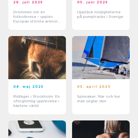
29. juli 2025
05. juni 2025
Drömmen om en
Upptäck möjligheterna
fotbollsresa – upplev
på pumptracks i Sverige
Europas största arenor
live
08. maj 2025
05. april 2025
Ridläger i Stockholm: En
Spinnaker: När och hur
oförglömlig upplevelse i
man seglar den
hästens värld