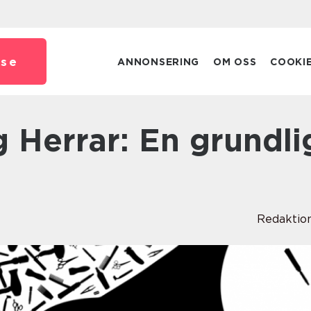
.
se
ANNONSERING
OM OSS
COOKI
Redaktio