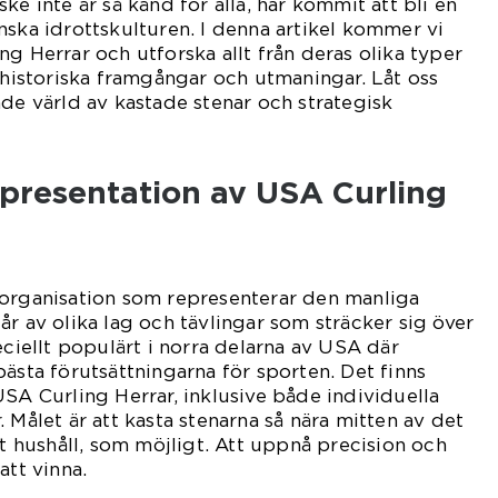
ke inte är så känd för alla, har kommit att bli en
nska idrottskulturen. I denna artikel kommer vi
g Herrar och utforska allt från deras olika typer
s historiska framgångar och utmaningar. Låt oss
nde värld av kastade stenar och strategisk
presentation av USA Curling
 organisation som representerar den manliga
år av olika lag och tävlingar som sträcker sig över
eciellt populärt i norra delarna av USA där
bästa förutsättningarna för sporten. Det finns
USA Curling Herrar, inklusive både individuella
 Målet är att kasta stenarna så nära mitten av det
at hushåll, som möjligt. Att uppnå precision och
att vinna.