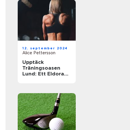
12. september 2024
Alice Pettersson
Upptäck
Träningsoasen
Lund: Ett Eldorado
för
Träningsentusiast
er