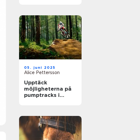
största arenor live
05. juni 2025
Alice Pettersson
Upptäck
möjligheterna på
pumptracks i
Sverige