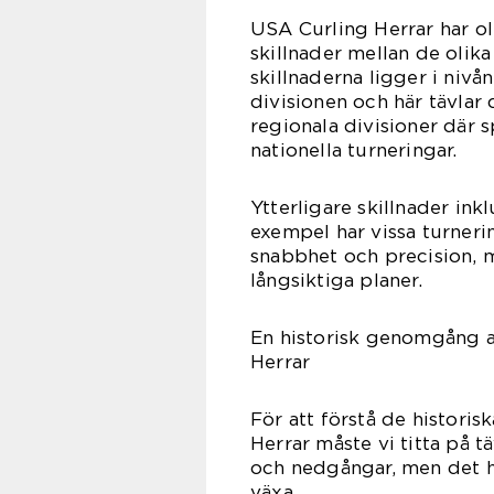
USA Curling Herrar har olik
skillnader mellan de olik
skillnaderna ligger i nivå
divisionen och här tävlar 
regionala divisioner där s
nationella turneringar.
Ytterligare skillnader inkl
exempel har vissa turneri
snabbhet och precision, 
långsiktiga planer.
En historisk genomgång a
Herrar
För att förstå de histori
Herrar måste vi titta på t
och nedgångar, men det ha
växa.