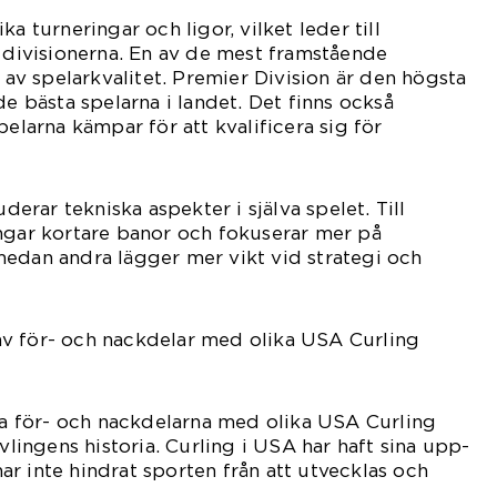
a turneringar och ligor, vilket leder till
a divisionerna. En av de mest framstående
n av spelarkvalitet. Premier Division är den högsta
de bästa spelarna i landet. Det finns också
pelarna kämpar för att kvalificera sig för
uderar tekniska aspekter i själva spelet. Till
ngar kortare banor och fokuserar mer på
medan andra lägger mer vikt vid strategi och
v för- och nackdelar med olika USA Curling
ska för- och nackdelarna med olika USA Curling
ävlingens historia. Curling i USA har haft sina upp-
r inte hindrat sporten från att utvecklas och