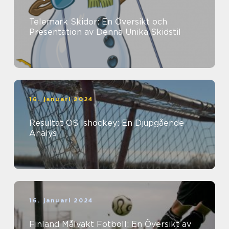
Telemark Skidor: En Översikt och
Presentation av Denna Unika Skidstil
16. januari 2024
Resultat OS Ishockey: En Djupgående
Analys
16. januari 2024
Finland Målvakt Fotboll: En Översikt av