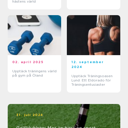
hästens värld
02. april 2025
12. september
2024
Upptäck träningens värld
på gym på Öland
Upptäck Träningsoasen
Lund: Ett Eldorado för
Träningsentusiaster
31. juli 2024