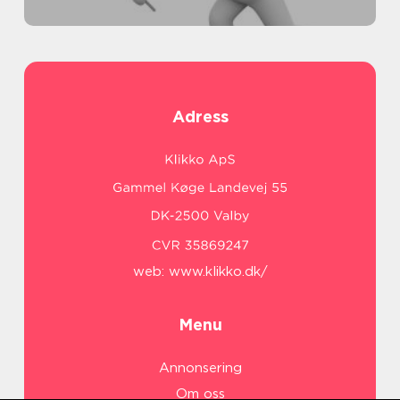
Adress
web:
www.klikko.dk/
Menu
Annonsering
Om oss