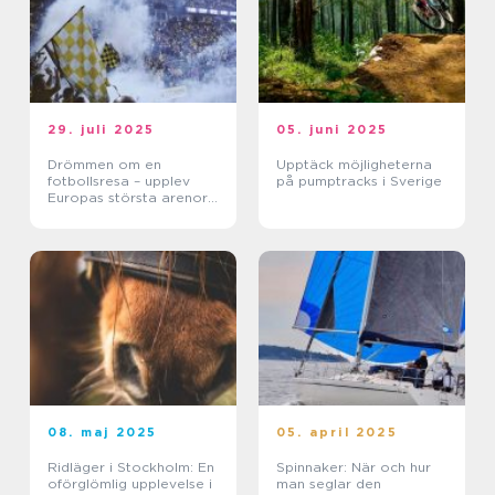
29. juli 2025
05. juni 2025
Drömmen om en
Upptäck möjligheterna
fotbollsresa – upplev
på pumptracks i Sverige
Europas största arenor
live
08. maj 2025
05. april 2025
Ridläger i Stockholm: En
Spinnaker: När och hur
oförglömlig upplevelse i
man seglar den