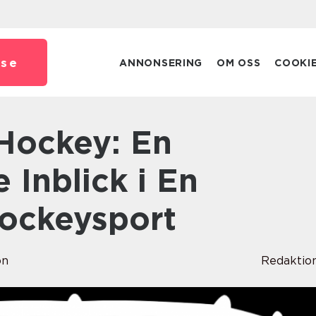
.
se
ANNONSERING
OM OSS
COOKI
Inblick i En
hockeysport
on
Redaktio