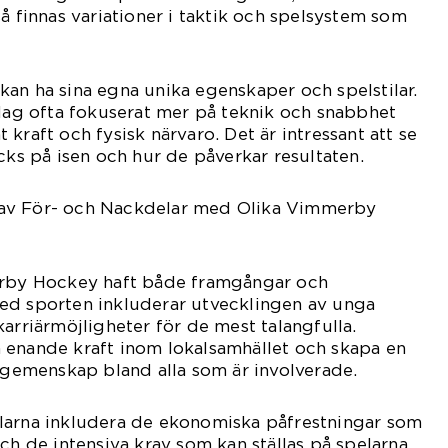
å finnas variationer i taktik och spelsystem som
an ha sina egna unika egenskaper och spelstilar.
mlag ofta fokuserat mer på teknik och snabbhet
kraft och fysisk närvaro. Det är intressant att se
cks på isen och hur de påverkar resultaten.
av För- och Nackdelar med Olika Vimmerby
erby Hockey haft både framgångar och
ed sporten inkluderar utvecklingen av unga
arriärmöjligheter för de mest talangfulla.
 enande kraft inom lokalsamhället och skapa en
h gemenskap bland alla som är involverade.
larna inkludera de ekonomiska påfrestningar som
ch de intensiva krav som kan ställas på spelarna