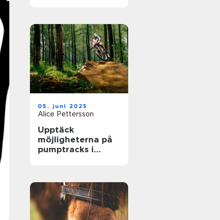
största arenor live
05. juni 2025
Alice Pettersson
Upptäck
möjligheterna på
pumptracks i
Sverige