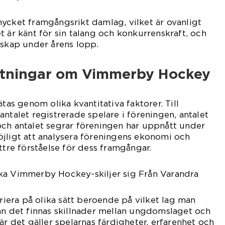
ycket framgångsrikt damlag, vilket är ovanligt
t är känt för sin talang och konkurrenskraft, och
rskap under årens lopp.
ätningar om Vimmerby Hockey
s genom olika kvantitativa faktorer. Till
ntalet registrerade spelare i föreningen, antalet
och antalet segrar föreningen har uppnått under
jligt att analysera föreningens ekonomi och
ttre förståelse för dess framgångar.
ka Vimmerby Hockey-skiljer sig Från Varandra
era på olika sätt beroende på vilket lag man
an det finnas skillnader mellan ungdomslaget och
är det gäller spelarnas färdigheter, erfarenhet och