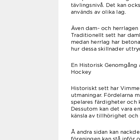
tävlingsnivå. Det kan ocks
används av olika lag.
Även dam- och herrlagen k
Traditionellt sett har da
medan herrlag har betonat 
hur dessa skillnader uttry
En Historisk Genomgång 
Hockey
Historiskt sett har Vimm
utmaningar. Fördelarna m
spelares färdigheter och k
Dessutom kan det vara en
känsla av tillhörighet oc
Å andra sidan kan nackde
föreningen kan stå inför o