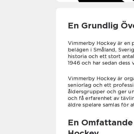
En Grundlig Öv
Vimmerby Hockey är en p
belägen i Småland, Sverig
historia och ett stort ant
1946 och har sedan dess va
Vimmerby Hockey är organ
seniorlag och ett profes
åldersgrupper och ger ung
och få erfarenhet av tävl
äldre spelare samlas för a
En Omfattande 
Hockey