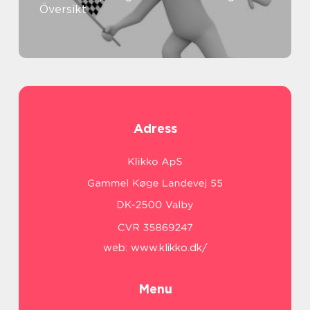
Översikt
Adress
web:
www.klikko.dk/
Menu