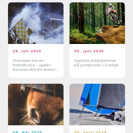
29. juli 2025
05. juni 2025
Drömmen om en
Upptäck möjligheterna
fotbollsresa – upplev
på pumptracks i Sverige
Europas största arenor
live
08. maj 2025
05. april 2025