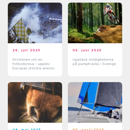
29. juli 2025
05. juni 2025
Drömmen om en
Upptäck möjligheterna
fotbollsresa – upplev
på pumptracks i Sverige
Europas största arenor
live
08. maj 2025
05. april 2025