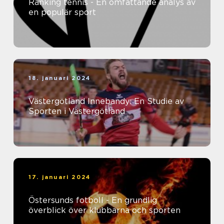
Ranking tennis - En omfattande analys av
en populär sport
18. januari 2024
Västergötland Innebandy: En Studie av
Sporten i Västergötland
17. januari 2024
Östersunds fotboll - En grundlig
överblick över klubbarna och sporten