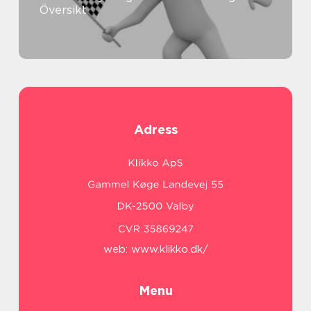
Översikt
Adress
web:
www.klikko.dk/
Menu