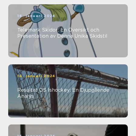
16. januari 2024
Telemark Skidor: En Översikt och
Presentation av Denna Unika Skidstil
16. januari 2024
Resultat OS Ishockey: En Djupgående
Analys