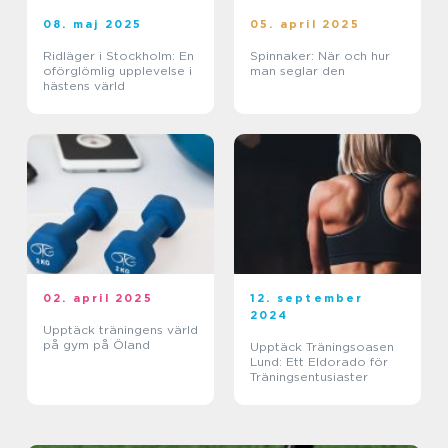
08. maj 2025
05. april 2025
Ridläger i Stockholm: En
Spinnaker: När och hur
oförglömlig upplevelse i
man seglar den
hästens värld
02. april 2025
12. september
2024
Upptäck träningens värld
på gym på Öland
Upptäck Träningsoasen
Lund: Ett Eldorado för
Träningsentusiaster