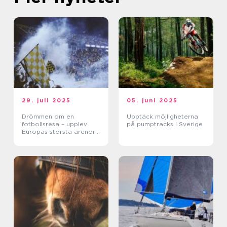
29. juli 2025
05. juni 2025
Drömmen om en
Upptäck möjligheterna
fotbollsresa – upplev
på pumptracks i Sverige
Europas största arenor
live