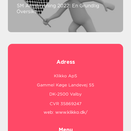
SM Armbrytning 2022: En Grundlig
Översikt
Adress
web:
www.klikko.dk/
Menu