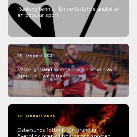
Ranking tennis - En omfattande analys av
en populär sport
18. januari 2024
Västergötland Innebandy: En Studie av
Sporten i Västergötland
17. januari 2024
Östersunds fotboll - En grundlig
överblick över klubbarna och sporten