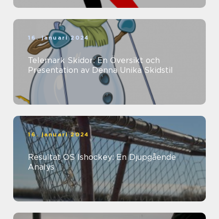
16. januari 2024
Telemark Skidor: En Översikt och
Presentation av Denna Unika Skidstil
16. januari 2024
Resultat OS Ishockey: En Djupgående
Analys