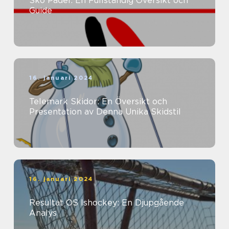
Sko Padel: En Fullständig Översikt och
Guide
16. januari 2024
Telemark Skidor: En Översikt och
Presentation av Denna Unika Skidstil
16. januari 2024
Resultat OS Ishockey: En Djupgående
Analys