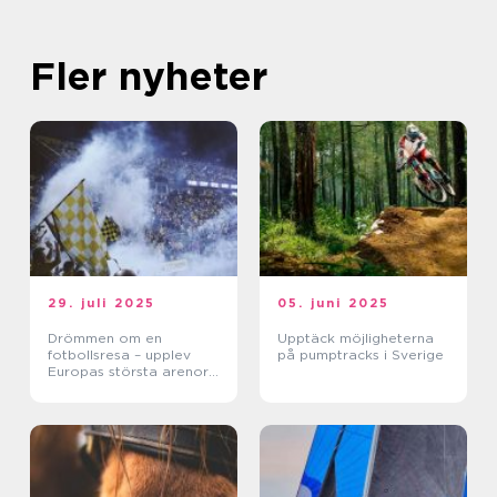
Fler nyheter
29. juli 2025
05. juni 2025
Drömmen om en
Upptäck möjligheterna
fotbollsresa – upplev
på pumptracks i Sverige
Europas största arenor
live