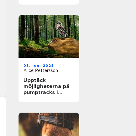
största arenor live
05. juni 2025
Alice Pettersson
Upptäck
möjligheterna på
pumptracks i
Sverige