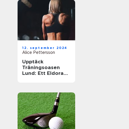
12. september 2024
Alice Pettersson
Upptäck
Träningsoasen
Lund: Ett Eldorado
för
Träningsentusiast
er